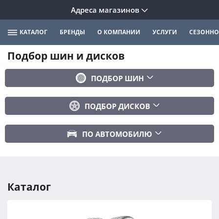
Адреса магазинов
КАТАЛОГ
БРЕНДЫ
О КОМПАНИИ
УСЛУГИ
СЕЗОННО
Подбор шин и дисков
ПОДБОР ШИН
Бренд
ПОДБОР ДИСКОВ
Ширина
Ширина
Профиль
ПО АВТОМОБИЛЮ
Диаметр
Диаметр
Марка авто
Вылет
Сезонность
Модель авто
PCD
Каталог
Год авто
ПОДОБРАТЬ
DIA (ЦО)
Модификация авто
Сбросить