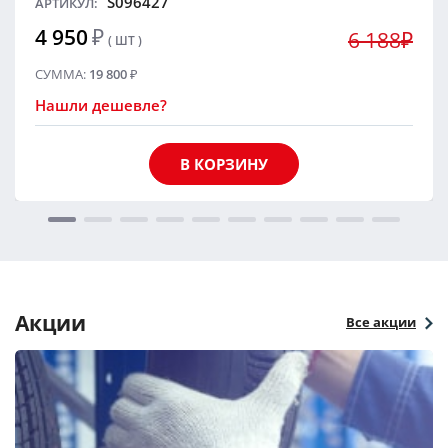
S096427
АРТИКУЛ:
4 950
₽
6 188₽
( ШТ )
СУММА:
19 800
₽
Нашли дешевле?
В КОРЗИНУ
Акции
Все акции