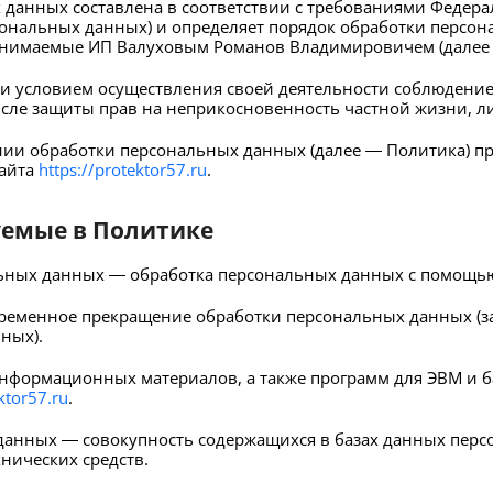
данных составлена в соответствии с требованиями Федерал
сональных данных) и определяет порядок обработки персо
инимаемые ИП Валуховым Романов Владимировичем (далее 
 и условием осуществления своей деятельности соблюдение
исле защиты прав на неприкосновенность частной жизни, л
нии обработки персональных данных (далее — Политика) п
сайта
https://protektor57.ru
.
уемые в Политике
льных данных — обработка персональных данных с помощью
ременное прекращение обработки персональных данных (за
ных).
 информационных материалов, а также программ для ЭВМ и 
ktor57.ru
.
данных — совокупность содержащихся в базах данных пер
нических средств.