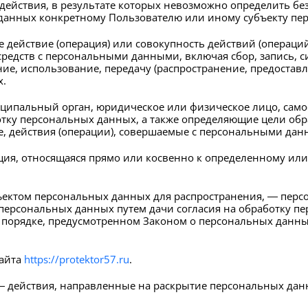
действия, в результате которых невозможно определить б
анных конкретному Пользователю или иному субъекту пе
 действие (операция) или совокупность действий (операци
средств с персональными данными, включая сбор, запись, с
ие, использование, передачу (распространение, предоставл
х.
иципальный орган, юридическое или физическое лицо, само
ку персональных данных, а также определяющие цели обр
, действия (операции), совершаемые с персональными дан
ия, относящаяся прямо или косвенно к определенному или
ъектом персональных данных для распространения, — перс
 персональных данных путем дачи согласия на обработку 
 порядке, предусмотренном Законом о персональных данны
сайта
https://protektor57.ru
.
— действия, направленные на раскрытие персональных да