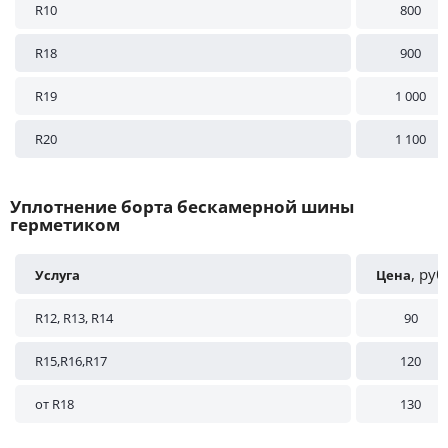
R10
800
R18
900
R19
1 000
R20
1 100
Уплотнение борта бескамерной шины
герметиком
, руб
Услуга
Цена
R12, R13, R14
90
R15,R16,R17
120
от R18
130