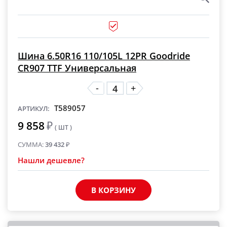
Шина 6.50R16 110/105L 12PR Goodride
CR907 TTF Универсальная
-
+
T589057
АРТИКУЛ:
9 858
₽
( ШТ )
СУММА:
39 432
₽
Нашли дешевле?
В КОРЗИНУ