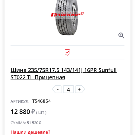
Шина 235/75R17.5 143/141J 16PR Sunfull
ST022 TL Прицепная
-
+
T546854
АРТИКУЛ:
12 880
₽
( ШТ )
СУММА:
51 520
₽
Нашли дешевле?