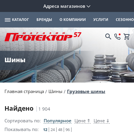
Адреса магазинов
КАТАЛОГ
БРЕНДЫ
О КОМПАНИИ
УСЛУГИ
СЕЗОННО
Шины
Главная страница
Шины
Грузовые шины
Найдено
1 904
Сортировать по:
Популярное
Цене ⇑
Цене ⇓
Показывать по:
12
24
48
96