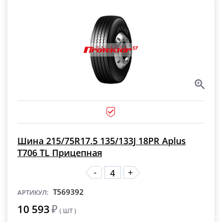
Шина 215/75R17.5 135/133J 18PR Aplus
T706 TL Прицепная
-
+
T569392
АРТИКУЛ:
10 593
₽
( ШТ )