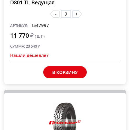
D801 TL Ведущая
-
+
T547997
АРТИКУЛ:
11 770
₽
( ШТ )
СУММА:
23 540
₽
Нашли дешевле?
В КОРЗИНУ