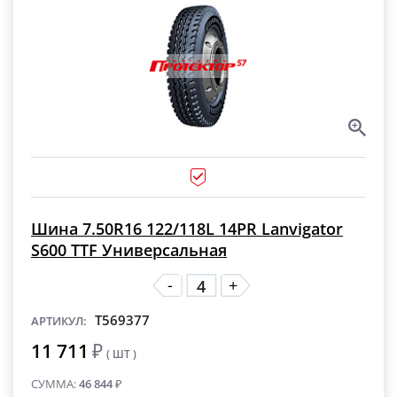
Шина 7.50R16 122/118L 14PR Lanvigator
S600 TTF Универсальная
-
+
T569377
АРТИКУЛ:
11 711
₽
( ШТ )
СУММА:
46 844
₽