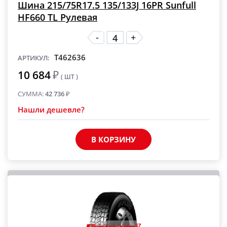
Шина 215/75R17.5 135/133J 16PR Sunfull
HF660 TL Рулевая
-
+
T462636
АРТИКУЛ:
10 684
₽
( ШТ )
СУММА:
42 736
₽
Нашли дешевле?
В КОРЗИНУ