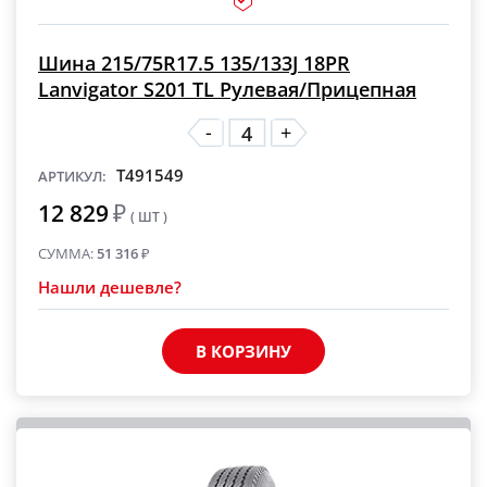
Шина 215/75R17.5 135/133J 18PR
Lanvigator S201 TL Рулевая/Прицепная
-
+
T491549
АРТИКУЛ:
12 829
₽
( ШТ )
СУММА:
51 316
₽
Нашли дешевле?
В КОРЗИНУ