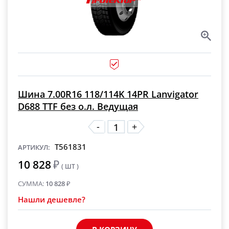
Шина 7.00R16 118/114K 14PR Lanvigator
D688 TTF без о.л. Ведущая
-
+
T561831
АРТИКУЛ:
10 828
₽
( ШТ )
СУММА:
10 828
₽
Нашли дешевле?