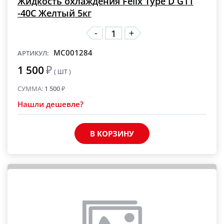
Жидкость охлаждения Felix Type D G11
-40C Желтый 5кг
-
+
MC001284
АРТИКУЛ:
1 500
₽
( ШТ )
СУММА:
1 500
₽
Нашли дешевле?
В КОРЗИНУ