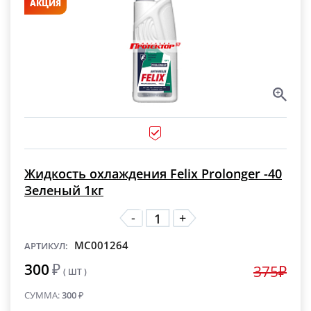
АКЦИЯ
Жидкость охлаждения Felix Prolonger -40
Зеленый 1кг
-
+
MC001264
АРТИКУЛ:
300
₽
375₽
( ШТ )
СУММА:
300
₽