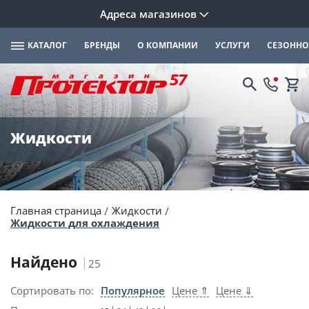
Адреса магазинов
КАТАЛОГ
БРЕНДЫ
О КОМПАНИИ
УСЛУГИ
СЕЗОННО
Жидкости
Главная страница
Жидкости
Жидкости для охлаждения
Найдено
25
Сортировать по:
Популярное
Цене ⇑
Цене ⇓