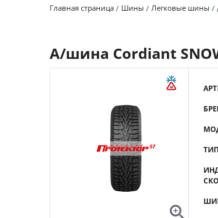
Главная страница
Шины
Легковые шины
А/шина Cordiant SNOW
АРТ
БРЕ
МО
ТИ
ИНД
СК
ШИ