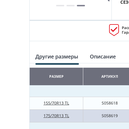
СЕ
Рас
Гар
Другие размеры
Описание
РАЗМЕР
АРТИКУЛ
155/70R13 TL
S058618
175/70R13 TL
S058619