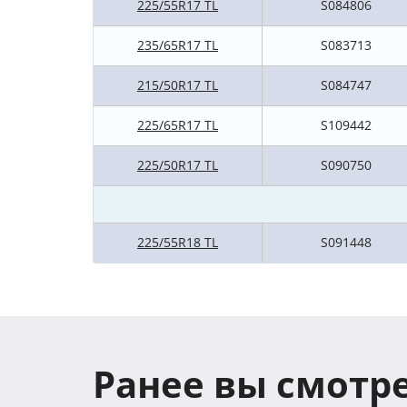
225/55R17 TL
S084806
235/65R17 TL
S083713
215/50R17 TL
S084747
225/65R17 TL
S109442
225/50R17 TL
S090750
225/55R18 TL
S091448
Ранее вы смотр