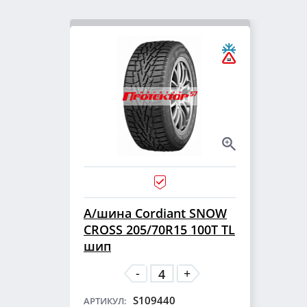
А/шина Cordiant SNOW
CROSS 205/70R15 100T TL
шип
-
+
S109440
АРТИКУЛ: