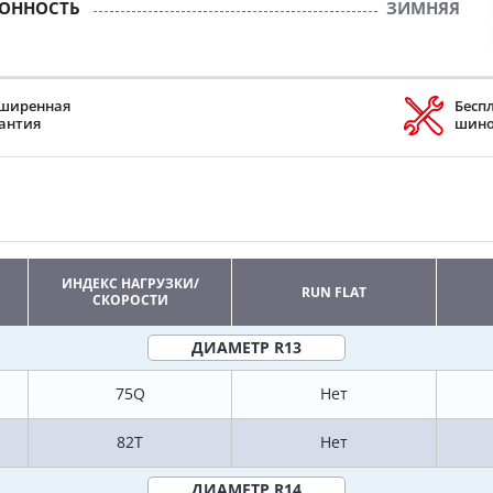
ЗОННОСТЬ
ЗИМНЯЯ
ширенная
Бесп
антия
шин
ИНДЕКС НАГРУЗКИ/
RUN FLAT
СКОРОСТИ
ДИАМЕТР R13
75Q
Нет
82T
Нет
ДИАМЕТР R14