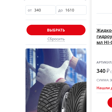
от
до
Жидко
ВЫБРАТЬ
гидроу
Сбросить
мл HI-
АРТИКУЛ
340
₽
(
СУММА:
3
Нашли 