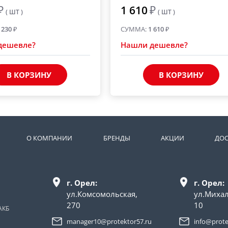
₽
1 610
₽
( ШТ )
( ШТ )
 230
₽
СУММА:
1 610
₽
дешевле?
Нашли дешевле?
В КОРЗИНУ
В КОРЗИНУ
О КОМПАНИИ
БРЕНДЫ
АКЦИИ
ДОС
г. Орел:
г. Орел:
ул.Комсомольская,
ул.Миха
270
10
АКБ
manager10@protektor57.ru
info@prote