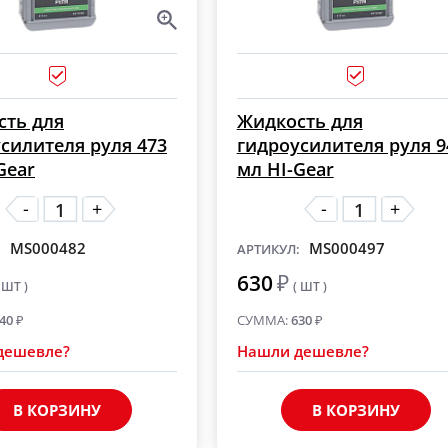
сть для
Жидкость для
силителя руля 473
гидроусилителя руля 9
Gear
мл HI-Gear
-
-
+
+
MS000482
MS000497
:
АРТИКУЛ:
630
₽
 ШТ )
( ШТ )
40
₽
СУММА:
630
₽
дешевле?
Нашли дешевле?
В КОРЗИНУ
В КОРЗИНУ