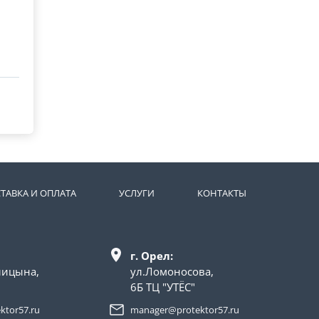
ТАВКА И ОПЛАТА
УСЛУГИ
КОНТАКТЫ
г. Орел:
лицына,
ул.Ломоносова,
6Б ТЦ "УТЁС"
ktor57.ru
manager@protektor57.ru