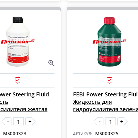
А НА
IKON: гарантия и
МОНТАЖ
бесплатный
шиномонтаж
wer Steering Fluid
FEBI Power Steering Flu
сть
Жидкость для
силителя желтая
гидроусилителя зелен
-
-
+
+
MS000323
MS000325
:
АРТИКУЛ: