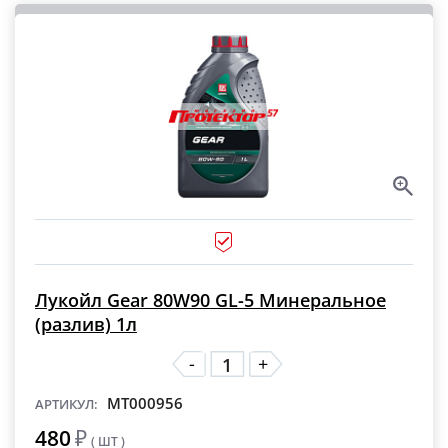
Лукойл Gear 80W90 GL-5 Минеральное
(разлив) 1л
-
+
MT000956
АРТИКУЛ:
480
₽
( ШТ )