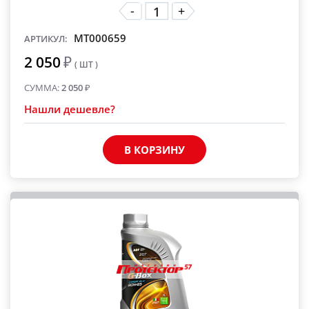
-
+
MT000659
АРТИКУЛ:
2 050
₽
( ШТ )
СУММА:
2 050
₽
Нашли дешевле?
В КОРЗИНУ