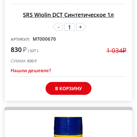
SRS Wiolin DCT Синтетическое 1л
-
+
MT000670
АРТИКУЛ:
830
₽
1 034₽
( ШТ )
СУММА:
830
₽
Нашли дешевле?
В КОРЗИНУ