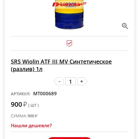
SRS Wiolin ATF III MV Синтетическое
(разлив) 1л
-
+
MT000689
АРТИКУЛ:
900
₽
( ШТ )
СУММА:
900
₽
Нашли дешевле?