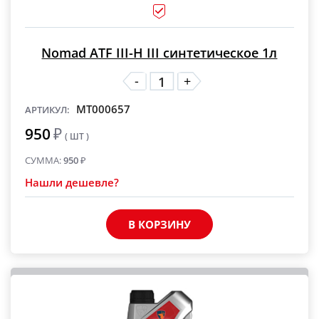
Nomad ATF III-H III синтетическое 1л
-
+
MT000657
АРТИКУЛ:
950
₽
( ШТ )
СУММА:
950
₽
Нашли дешевле?
В КОРЗИНУ