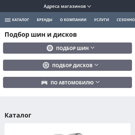
Адреса магазинов
КАТАЛОГ
БРЕНДЫ
О КОМПАНИИ
УСЛУГИ
СЕЗОННО
Подбор шин и дисков
ПОДБОР ШИН
Бренд
ПОДБОР ДИСКОВ
Ширина
Ширина
Профиль
ПО АВТОМОБИЛЮ
Диаметр
Диаметр
Марка авто
Вылет
Сезонность
Модель авто
PCD
Каталог
Год авто
ПОДОБРАТЬ
DIA (ЦО)
Модификация авто
Сбросить