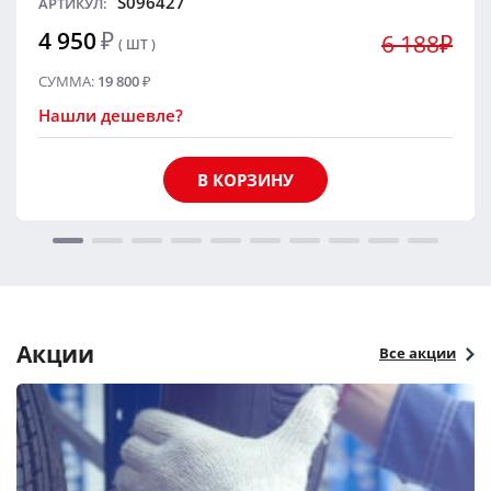
S096427
АРТИКУЛ:
4 950
₽
6 188₽
( ШТ )
СУММА:
19 800
₽
Нашли дешевле?
В КОРЗИНУ
Акции
Все акции