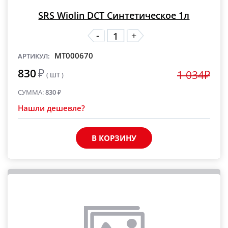
SRS Wiolin DCT Синтетическое 1л
-
+
MT000670
АРТИКУЛ:
830
₽
1 034₽
( ШТ )
СУММА:
830
₽
Нашли дешевле?
В КОРЗИНУ