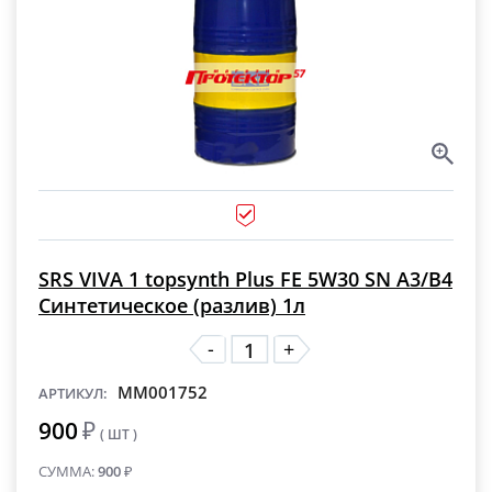
SRS VIVA 1 topsynth Plus FE 5W30 SN A3/В4
Синтетическое (разлив) 1л
-
+
MM001752
АРТИКУЛ:
900
₽
( ШТ )
СУММА:
900
₽