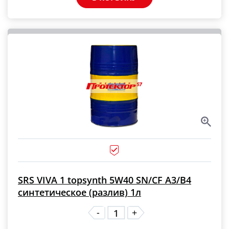
SRS VIVA 1 topsynth 5W40 SN/CF A3/B4
синтетическое (разлив) 1л
-
+