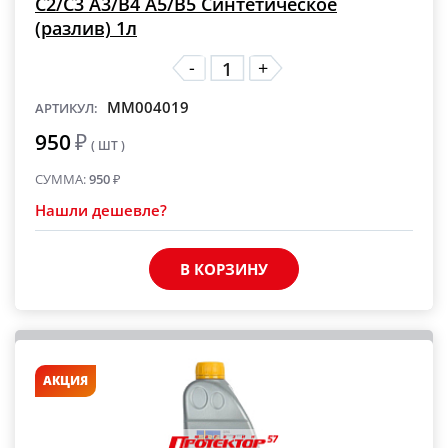
C2/C3 A3/B4 A5/B5 Синтетическое
(разлив) 1л
-
+
MM004019
АРТИКУЛ:
950
₽
( ШТ )
СУММА:
950
₽
Нашли дешевле?
В КОРЗИНУ
АКЦИЯ