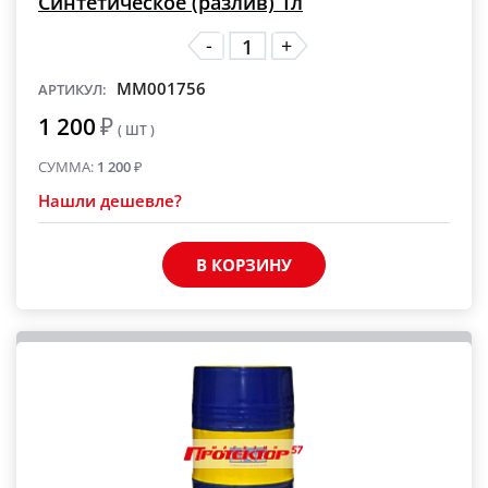
Синтетическое (разлив) 1л
-
+
MM001756
АРТИКУЛ:
1 200
₽
( ШТ )
СУММА:
1 200
₽
Нашли дешевле?
В КОРЗИНУ