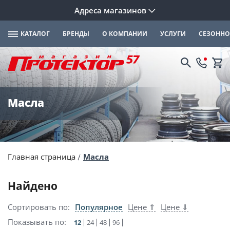
Адреса магазинов
КАТАЛОГ
БРЕНДЫ
О КОМПАНИИ
УСЛУГИ
СЕЗОННО
Масла
Главная страница
Масла
Найдено
Сортировать по:
Популярное
Цене ⇑
Цене ⇓
Показывать по:
12
24
48
96