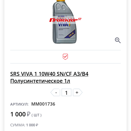
SRS VIVA 1 10W40 SN/CF A3/B4
Полусинтетическое 1л
-
+
MM001736
АРТИКУЛ:
1 000
₽
( ШТ )
СУММА:
1 000
₽