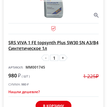
SRS VIVA 1 FE topsynth Plus 5W30 SN A3/B4
Синтетическое 1л
-
+
MM001745
АРТИКУЛ:
980
₽
1 225₽
( ШТ )
СУММА:
980
₽
Нашли дешевле?
В КОРЗИНУ