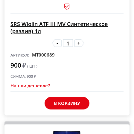
SRS Wiolin ATF III MV Синтетическое
(разлив) 1л
-
+
MT000689
АРТИКУЛ:
900
₽
( ШТ )
СУММА:
900
₽
Нашли дешевле?
В КОРЗИНУ