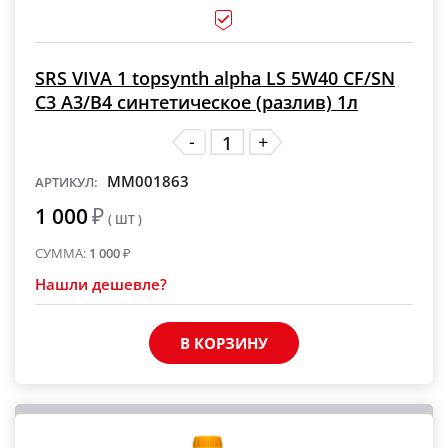
SRS VIVA 1 topsynth alpha LS 5W40 CF/SN
C3 A3/B4 синтетическое (разлив) 1л
-
+
MM001863
АРТИКУЛ:
1 000
₽
( ШТ )
СУММА:
1 000
₽
Нашли дешевле?
В КОРЗИНУ