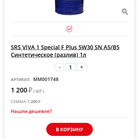
SRS VIVA 1 Special F Plus 5W30 SN A5/B5
Синтетическое (разлив) 1л
-
+
MM001748
АРТИКУЛ:
1 200
₽
( ШТ )
СУММА:
1 200
₽
Нашли дешевле?
В КОРЗИНУ