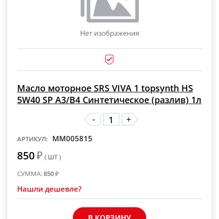
Масло моторное SRS VIVA 1 topsynth HS
5W40 SP A3/B4 Синтетическое (разлив) 1л
-
+
MM005815
АРТИКУЛ:
850
₽
( ШТ )
СУММА:
850
₽
Нашли дешевле?
В КОРЗИНУ