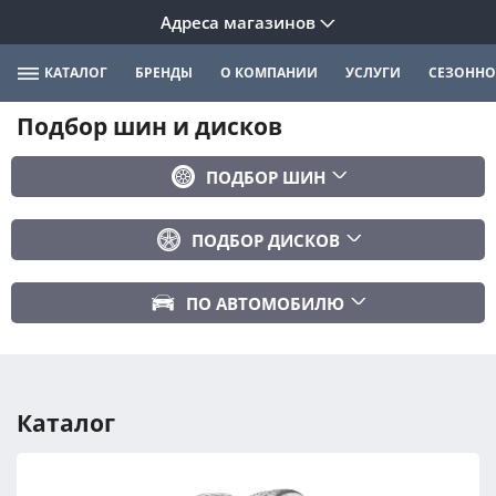
Адреса магазинов
КАТАЛОГ
БРЕНДЫ
О КОМПАНИИ
УСЛУГИ
СЕЗОННО
Подбор шин и дисков
ПОДБОР ШИН
Бренд
ПОДБОР ДИСКОВ
Ширина
Ширина
Профиль
ПО АВТОМОБИЛЮ
Диаметр
Диаметр
Марка авто
Вылет
Сезонность
Модель авто
PCD
Каталог
Год авто
ПОДОБРАТЬ
DIA (ЦО)
Модификация авто
Сбросить