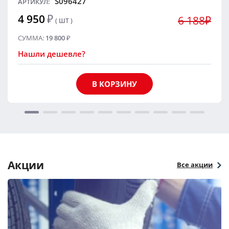
S096427
АРТИКУЛ:
4 950
₽
6 188₽
( ШТ )
СУММА:
19 800
₽
Нашли дешевле?
В КОРЗИНУ
Акции
Все акции