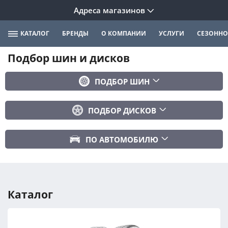
Адреса магазинов
КАТАЛОГ
БРЕНДЫ
О КОМПАНИИ
УСЛУГИ
СЕЗОННО
Подбор шин и дисков
ПОДБОР ШИН
Бренд
ПОДБОР ДИСКОВ
Ширина
Ширина
Профиль
ПО АВТОМОБИЛЮ
Диаметр
Диаметр
Марка авто
Вылет
Сезонность
Модель авто
PCD
Каталог
Год авто
ПОДОБРАТЬ
DIA (ЦО)
Модификация авто
Сбросить