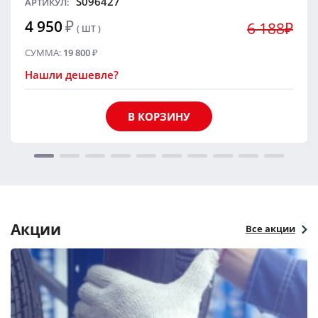
S096427
АРТИКУЛ:
4 950
₽
6 188₽
( ШТ )
СУММА:
19 800
₽
Нашли дешевле?
В КОРЗИНУ
Акции
Все акции