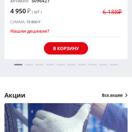
S096427
АРТИКУЛ:
4 950
₽
6 188₽
( ШТ )
СУММА:
19 800
₽
Нашли дешевле?
В КОРЗИНУ
Акции
Все акции