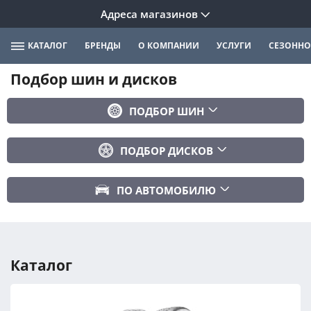
Адреса магазинов
КАТАЛОГ
БРЕНДЫ
О КОМПАНИИ
УСЛУГИ
СЕЗОННО
Подбор шин и дисков
ПОДБОР ШИН
Бренд
ПОДБОР ДИСКОВ
Ширина
Ширина
Профиль
ПО АВТОМОБИЛЮ
Диаметр
Диаметр
Марка авто
Вылет
Сезонность
Модель авто
PCD
Каталог
Год авто
ПОДОБРАТЬ
DIA (ЦО)
Модификация авто
Сбросить