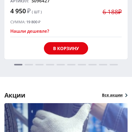
S096427
АРТИКУЛ:
4 950
₽
6 188₽
( ШТ )
СУММА:
19 800
₽
Нашли дешевле?
В КОРЗИНУ
Акции
Все акции