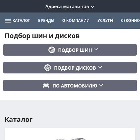
Адреса магазинов
КАТАЛОГ
БРЕНДЫ
О КОМПАНИИ
УСЛУГИ
СЕЗОННО
Подбор шин и дисков
ПОДБОР ШИН
Бренд
ПОДБОР ДИСКОВ
Ширина
Ширина
Профиль
ПО АВТОМОБИЛЮ
Диаметр
Диаметр
Марка авто
Вылет
Сезонность
Модель авто
PCD
Каталог
Год авто
ПОДОБРАТЬ
DIA (ЦО)
Модификация авто
Сбросить