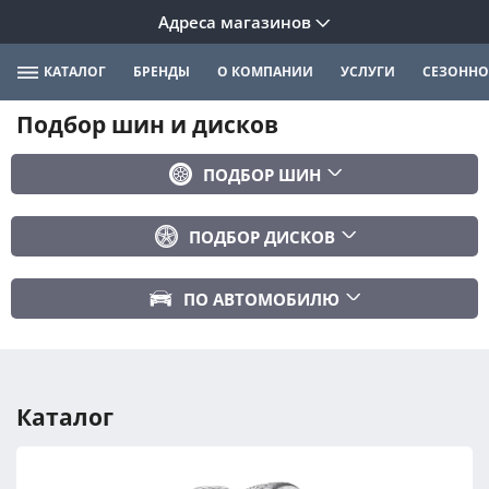
Адреса магазинов
КАТАЛОГ
БРЕНДЫ
О КОМПАНИИ
УСЛУГИ
СЕЗОННО
Подбор шин и дисков
ПОДБОР ШИН
Бренд
ПОДБОР ДИСКОВ
Ширина
Ширина
Профиль
ПО АВТОМОБИЛЮ
Диаметр
Диаметр
Марка авто
Вылет
Сезонность
Модель авто
PCD
Каталог
Год авто
ПОДОБРАТЬ
DIA (ЦО)
Модификация авто
Сбросить