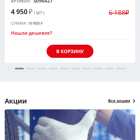
S096427
АРТИКУЛ:
4 950
₽
6 188₽
( ШТ )
СУММА:
19 800
₽
Нашли дешевле?
В КОРЗИНУ
Акции
Все акции