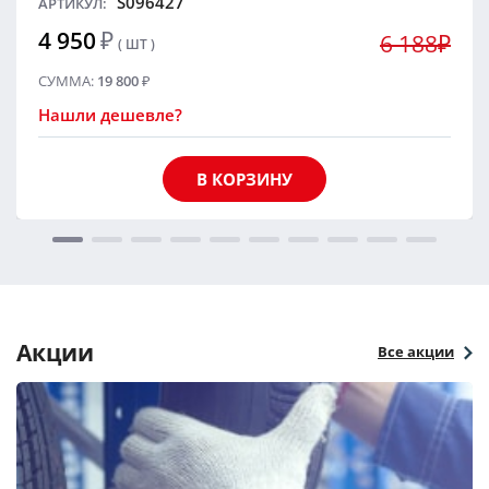
S096427
АРТИКУЛ:
4 950
₽
6 188₽
( ШТ )
СУММА:
19 800
₽
Нашли дешевле?
В КОРЗИНУ
Акции
Все акции