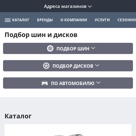
Адреса магазинов
КАТАЛОГ
БРЕНДЫ
О КОМПАНИИ
УСЛУГИ
СЕЗОННО
Подбор шин и дисков
ПОДБОР ШИН
Бренд
ПОДБОР ДИСКОВ
Ширина
Ширина
Профиль
ПО АВТОМОБИЛЮ
Диаметр
Диаметр
Марка авто
Вылет
Сезонность
Модель авто
PCD
Каталог
Год авто
ПОДОБРАТЬ
DIA (ЦО)
Модификация авто
Сбросить