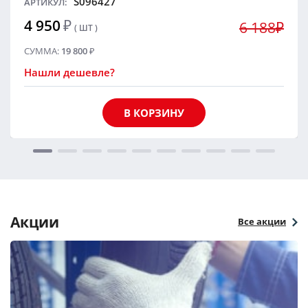
S096427
АРТИКУЛ:
4 950
₽
6 188₽
( ШТ )
СУММА:
19 800
₽
Нашли дешевле?
В КОРЗИНУ
Акции
Все акции