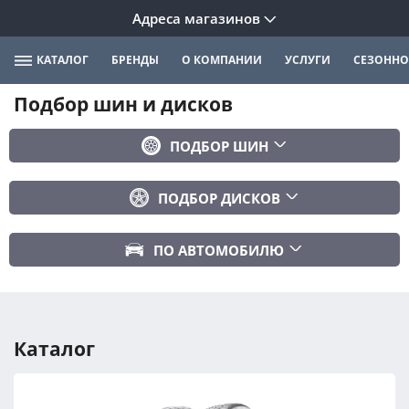
Адреса магазинов
КАТАЛОГ
БРЕНДЫ
О КОМПАНИИ
УСЛУГИ
СЕЗОННО
Подбор шин и дисков
ПОДБОР ШИН
Бренд
ПОДБОР ДИСКОВ
Ширина
Ширина
Профиль
ПО АВТОМОБИЛЮ
Диаметр
Диаметр
Марка авто
Вылет
Сезонность
Модель авто
PCD
Каталог
Год авто
ПОДОБРАТЬ
DIA (ЦО)
Модификация авто
Сбросить