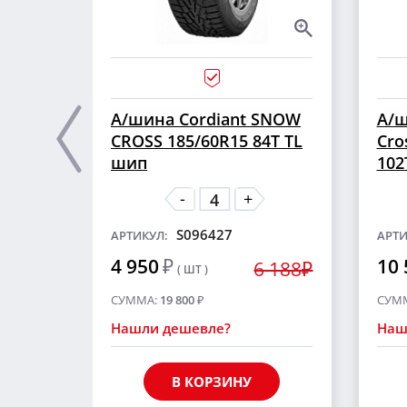
А/шина Cordiant SNOW
А/ш
CROSS 185/60R15 84T TL
Cro
шип
102
-
+
S096427
АРТИКУЛ:
АРТИ
4 950
₽
10 
6 188₽
( ШТ )
СУММА:
19 800
₽
СУМ
Нашли дешевле?
Наш
В КОРЗИНУ