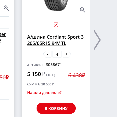
ter
А/ши
А/шина Cordiant Sport 3
7
CROSS
205/65R15 94V TL
шип
-
+
S058671
АРТИКУЛ:
АРТИКУ
5 150
₽
6 438₽
( ШТ )
5 55
250₽
СУММА:
20 600
₽
СУММА
Нашли дешевле?
Нашли
В КОРЗИНУ