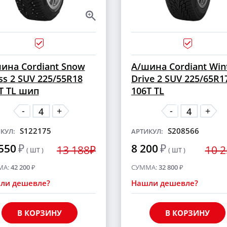
ина Cordiant Snow
А/шина Cordiant Win
ss 2 SUV 225/55R18
Drive 2 SUV 225/65R1
T TL шип
106T TL
-
-
+
+
S122175
S208566
КУЛ:
АРТИКУЛ:
550
₽
8 200
₽
13 188₽
10 
( ШТ )
( ШТ )
МА:
42 200
₽
СУММА:
32 800
₽
ли дешевле?
Нашли дешевле?
В КОРЗИНУ
В КОРЗИНУ