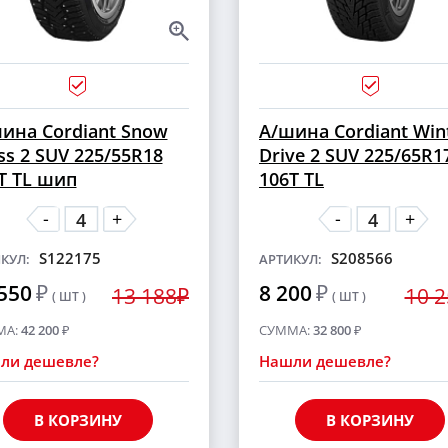
ина Cordiant Snow
А/шина Cordiant Win
ss 2 SUV 225/55R18
Drive 2 SUV 225/65R1
T TL шип
106T TL
-
-
+
+
S122175
S208566
КУЛ:
АРТИКУЛ:
550
₽
8 200
₽
13 188₽
10 
( ШТ )
( ШТ )
МА:
42 200
₽
СУММА:
32 800
₽
ли дешевле?
Нашли дешевле?
В КОРЗИНУ
В КОРЗИНУ