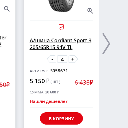
ter
А/ши
А/шина Cordiant Sport 3
7
CROSS
205/65R15 94V TL
шип
-
+
S058671
АРТИКУЛ:
АРТИКУ
5 150
₽
6 438₽
( ШТ )
5 55
250₽
СУММА:
20 600
₽
СУММА
Нашли дешевле?
Нашли
В КОРЗИНУ