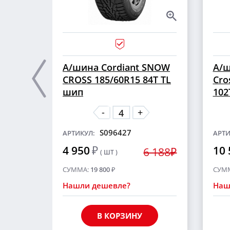
А/шина Cordiant SNOW
А/ш
CROSS 185/60R15 84T TL
Cro
шип
102
-
+
S096427
АРТИКУЛ:
АРТИ
4 950
₽
10 
6 188₽
( ШТ )
СУММА:
19 800
₽
СУМ
Нашли дешевле?
Наш
В КОРЗИНУ