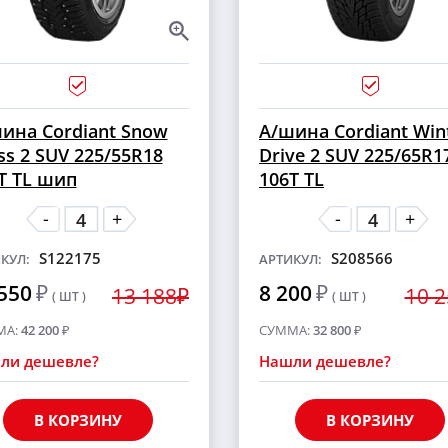
ина Cordiant Snow
А/шина Cordiant Win
ss 2 SUV 225/55R18
Drive 2 SUV 225/65R1
T TL шип
106T TL
-
-
+
+
S122175
S208566
КУЛ:
АРТИКУЛ:
550
₽
8 200
₽
13 188₽
10 
( ШТ )
( ШТ )
МА:
42 200
₽
СУММА:
32 800
₽
ли дешевле?
Нашли дешевле?
В КОРЗИНУ
В КОРЗИНУ