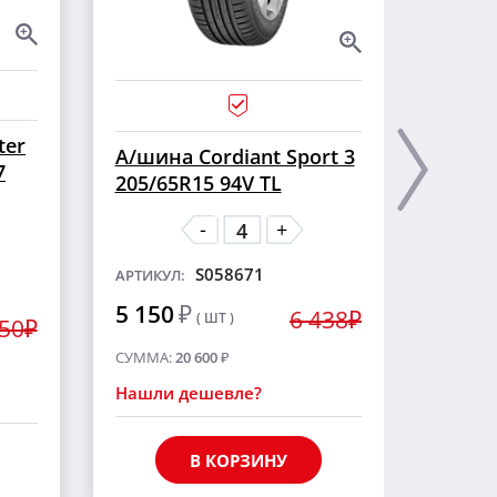
ter
А/ши
А/шина Cordiant Sport 3
7
CROSS
205/65R15 94V TL
шип
-
+
S058671
АРТИКУЛ:
АРТИКУ
5 150
₽
6 438₽
( ШТ )
5 55
250₽
СУММА:
20 600
₽
СУММА
Нашли дешевле?
Нашли
В КОРЗИНУ