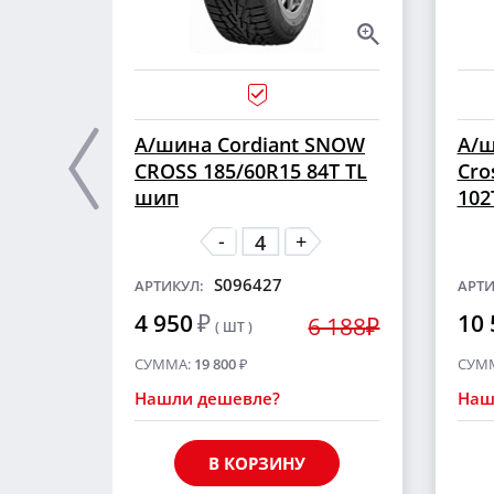
А/шина Cordiant SNOW
А/ш
CROSS 185/60R15 84T TL
Cro
шип
102
-
+
S096427
АРТИКУЛ:
АРТИ
4 950
₽
10 
6 188₽
( ШТ )
СУММА:
19 800
₽
СУМ
Нашли дешевле?
Наш
В КОРЗИНУ