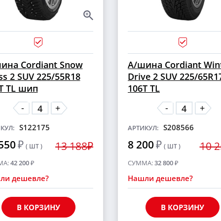
ина Cordiant Snow
А/шина Cordiant Win
ss 2 SUV 225/55R18
Drive 2 SUV 225/65R1
T TL шип
106T TL
-
-
+
+
S122175
S208566
КУЛ:
АРТИКУЛ:
550
₽
8 200
₽
13 188₽
10 
( ШТ )
( ШТ )
МА:
42 200
₽
СУММА:
32 800
₽
ли дешевле?
Нашли дешевле?
В КОРЗИНУ
В КОРЗИНУ