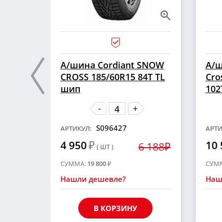
А/шина Cordiant SNOW
А/ш
CROSS 185/60R15 84T TL
Cro
шип
102
-
+
S096427
АРТИКУЛ:
АРТИ
4 950
₽
10 
6 188₽
( ШТ )
СУММА:
19 800
₽
СУМ
Нашли дешевле?
Наш
В КОРЗИНУ