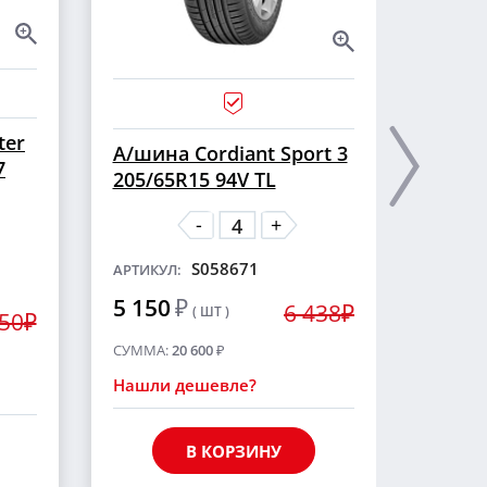
ter
А/ши
А/шина Cordiant Sport 3
7
CROSS
205/65R15 94V TL
шип
-
+
S058671
АРТИКУЛ:
АРТИКУ
5 150
₽
6 438₽
( ШТ )
5 55
250₽
СУММА:
20 600
₽
СУММА
Нашли дешевле?
Нашли
В КОРЗИНУ