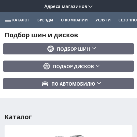
Адреса магазинов
КАТАЛОГ
БРЕНДЫ
О КОМПАНИИ
УСЛУГИ
СЕЗОННО
Подбор шин и дисков
ПОДБОР ШИН
Бренд
ПОДБОР ДИСКОВ
Ширина
Ширина
Профиль
ПО АВТОМОБИЛЮ
Диаметр
Диаметр
Марка авто
Вылет
Сезонность
Модель авто
PCD
Каталог
Год авто
ПОДОБРАТЬ
DIA (ЦО)
Модификация авто
Сбросить