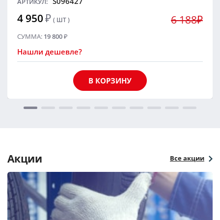
S096427
АРТИКУЛ:
4 950
₽
6 188₽
( ШТ )
СУММА:
19 800
₽
Нашли дешевле?
В КОРЗИНУ
Акции
Все акции