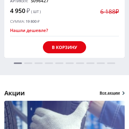
S096427
АРТИКУЛ:
4 950
₽
6 188₽
( ШТ )
СУММА:
19 800
₽
Нашли дешевле?
В КОРЗИНУ
Акции
Все акции