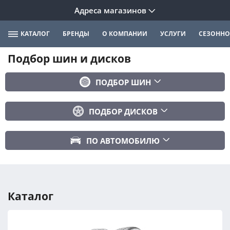
Адреса магазинов
КАТАЛОГ
БРЕНДЫ
О КОМПАНИИ
УСЛУГИ
СЕЗОННО
Подбор шин и дисков
ПОДБОР ШИН
Бренд
ПОДБОР ДИСКОВ
Ширина
Ширина
Профиль
ПО АВТОМОБИЛЮ
Диаметр
Диаметр
Марка авто
Вылет
Сезонность
Модель авто
PCD
Каталог
Год авто
ПОДОБРАТЬ
DIA (ЦО)
Модификация авто
Сбросить