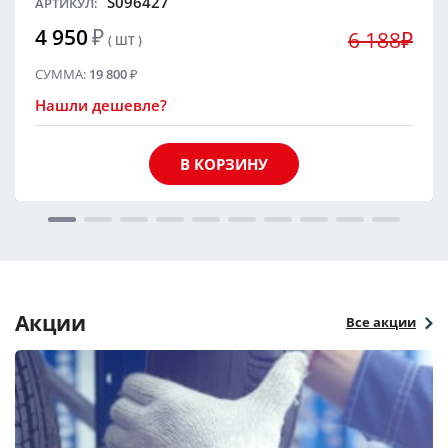
S096427
АРТИКУЛ:
4 950
₽
6 188₽
( ШТ )
СУММА:
19 800
₽
Нашли дешевле?
В КОРЗИНУ
Акции
Все акции