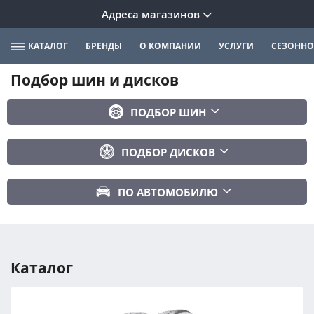
Адреса магазинов
КАТАЛОГ
БРЕНДЫ
О КОМПАНИИ
УСЛУГИ
СЕЗОННО
Подбор шин и дисков
ПОДБОР ШИН
Бренд
ПОДБОР ДИСКОВ
Ширина
Ширина
Профиль
ПО АВТОМОБИЛЮ
Диаметр
Диаметр
Марка авто
Вылет
Сезонность
Модель авто
PCD
Каталог
Год авто
ПОДОБРАТЬ
DIA (ЦО)
Модификация авто
Сбросить