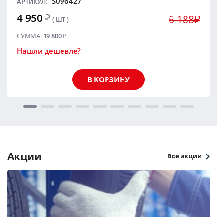
S096427
АРТИКУЛ:
4 950
₽
6 188₽
( ШТ )
СУММА:
19 800
₽
Нашли дешевле?
В КОРЗИНУ
Акции
Все акции