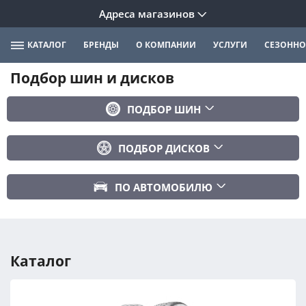
Адреса магазинов
КАТАЛОГ
БРЕНДЫ
О КОМПАНИИ
УСЛУГИ
СЕЗОННО
Подбор шин и дисков
ПОДБОР ШИН
Бренд
ПОДБОР ДИСКОВ
Ширина
Ширина
Профиль
ПО АВТОМОБИЛЮ
Диаметр
Диаметр
Марка авто
Вылет
Сезонность
Модель авто
PCD
Каталог
Год авто
ПОДОБРАТЬ
DIA (ЦО)
Модификация авто
Сбросить