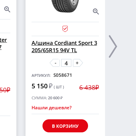
ter
А/ши
А/шина Cordiant Sport 3
7
CROSS
205/65R15 94V TL
шип
-
+
S058671
АРТИКУЛ:
АРТИКУ
5 150
₽
6 438₽
( ШТ )
5 55
250₽
СУММА:
20 600
₽
СУММА
Нашли дешевле?
Нашли
В КОРЗИНУ