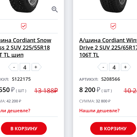
ина Cordiant Snow
А/шина Cordiant Win
ss 2 SUV 225/55R18
Drive 2 SUV 225/65R1
T TL шип
106T TL
-
-
+
+
S122175
S208566
КУЛ:
АРТИКУЛ:
550
₽
8 200
₽
13 188₽
10 
( ШТ )
( ШТ )
МА:
42 200
₽
СУММА:
32 800
₽
ли дешевле?
Нашли дешевле?
В КОРЗИНУ
В КОРЗИНУ