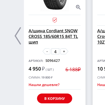
А/шина Cordiant SNOW
А/ш
CROSS 185/60R15 84T TL
Cro
шип
102
-
+
S096427
АРТИКУЛ:
АРТИ
4 950
₽
10 
6 188₽
( ШТ )
СУММА:
19 800
₽
СУМ
Нашли дешевле?
Наш
В КОРЗИНУ