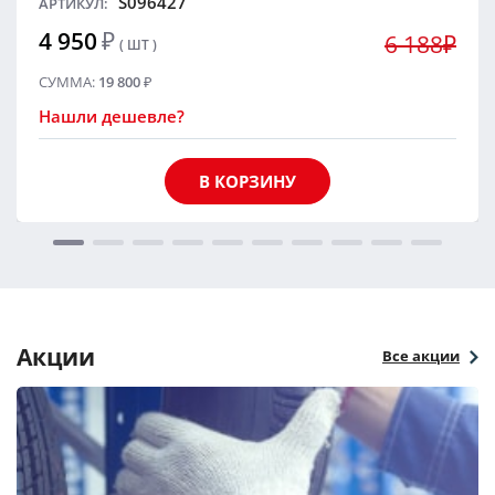
S096427
АРТИКУЛ:
4 950
₽
6 188₽
( ШТ )
СУММА:
19 800
₽
Нашли дешевле?
В КОРЗИНУ
Акции
Все акции