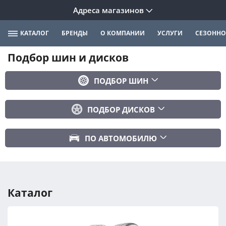
Адреса магазинов
КАТАЛОГ
БРЕНДЫ
О КОМПАНИИ
УСЛУГИ
СЕЗОННО
Подбор шин и дисков
ПОДБОР ШИН
Бренд
ПОДБОР ДИСКОВ
Ширина
Ширина
Профиль
ПО АВТОМОБИЛЮ
Диаметр
Диаметр
Марка авто
Вылет
Сезонность
Модель авто
PCD
Каталог
Год авто
ПОДОБРАТЬ
DIA (ЦО)
Модификация авто
Сбросить