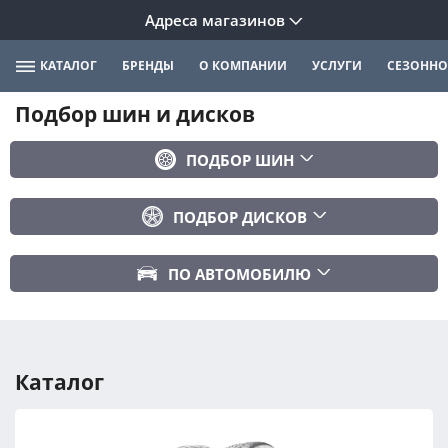
Адреса магазинов
КАТАЛОГ
БРЕНДЫ
О КОМПАНИИ
УСЛУГИ
СЕЗОННО
Подбор шин и дисков
ПОДБОР ШИН
Бренд
ПОДБОР ДИСКОВ
Ширина
Ширина
Профиль
ПО АВТОМОБИЛЮ
Диаметр
Диаметр
Марка авто
Вылет
Сезонность
Модель авто
PCD
Каталог
Год авто
ПОДОБРАТЬ
DIA (ЦО)
Модификация авто
Сбросить