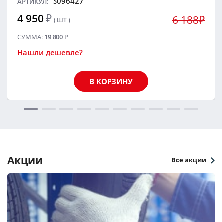
S096427
АРТИКУЛ:
4 950
₽
6 188₽
( ШТ )
СУММА:
19 800
₽
Нашли дешевле?
В КОРЗИНУ
Акции
Все акции