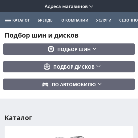
Адреса магазинов
КАТАЛОГ
БРЕНДЫ
О КОМПАНИИ
УСЛУГИ
СЕЗОННО
Подбор шин и дисков
ПОДБОР ШИН
Бренд
ПОДБОР ДИСКОВ
Ширина
Ширина
Профиль
ПО АВТОМОБИЛЮ
Диаметр
Диаметр
Марка авто
Вылет
Сезонность
Модель авто
PCD
Каталог
Год авто
ПОДОБРАТЬ
DIA (ЦО)
Модификация авто
Сбросить