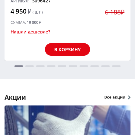
S096427
АРТИКУЛ:
4 950
₽
6 188₽
( ШТ )
СУММА:
19 800
₽
Нашли дешевле?
В КОРЗИНУ
Акции
Все акции