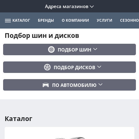
Адреса магазинов
КАТАЛОГ
БРЕНДЫ
О КОМПАНИИ
УСЛУГИ
СЕЗОННО
Подбор шин и дисков
ПОДБОР ШИН
Бренд
ПОДБОР ДИСКОВ
Ширина
Ширина
Профиль
ПО АВТОМОБИЛЮ
Диаметр
Диаметр
Марка авто
Вылет
Сезонность
Модель авто
PCD
Каталог
Год авто
ПОДОБРАТЬ
DIA (ЦО)
Модификация авто
Сбросить