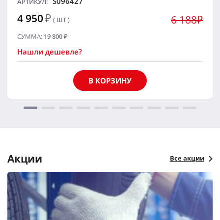
S096427
АРТИКУЛ:
4 950
₽
6 188₽
( ШТ )
СУММА:
19 800
₽
Нашли дешевле?
В КОРЗИНУ
Акции
Все акции