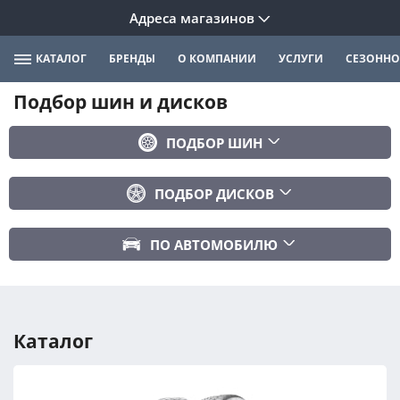
Адреса магазинов
КАТАЛОГ
БРЕНДЫ
О КОМПАНИИ
УСЛУГИ
СЕЗОННО
Подбор шин и дисков
ПОДБОР ШИН
Бренд
ПОДБОР ДИСКОВ
Ширина
Ширина
Профиль
ПО АВТОМОБИЛЮ
Диаметр
Диаметр
Марка авто
Вылет
Сезонность
Модель авто
PCD
Каталог
Год авто
ПОДОБРАТЬ
DIA (ЦО)
Модификация авто
Сбросить