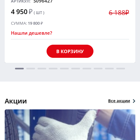
S096427
АРТИКУЛ:
4 950
₽
6 188₽
( ШТ )
СУММА:
19 800
₽
Нашли дешевле?
В КОРЗИНУ
Акции
Все акции