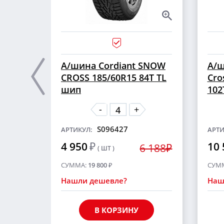
А/шина Cordiant SNOW
А/ш
CROSS 185/60R15 84T TL
Cro
шип
102
-
+
S096427
АРТИКУЛ:
АРТИ
4 950
₽
10 
6 188₽
( ШТ )
СУММА:
19 800
₽
СУМ
Нашли дешевле?
Наш
В КОРЗИНУ