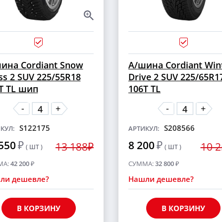
ина Cordiant Snow
А/шина Cordiant Win
ss 2 SUV 225/55R18
Drive 2 SUV 225/65R1
T TL шип
106T TL
-
-
+
+
S122175
S208566
КУЛ:
АРТИКУЛ:
550
₽
8 200
₽
13 188₽
10 
( ШТ )
( ШТ )
МА:
42 200
₽
СУММА:
32 800
₽
ли дешевле?
Нашли дешевле?
В КОРЗИНУ
В КОРЗИНУ