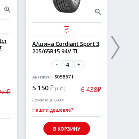
ter
А/ши
А/шина Cordiant Sport 3
7
CROSS
205/65R15 94V TL
шип
-
+
S058671
АРТИКУЛ:
АРТИКУ
5 150
₽
6 438₽
( ШТ )
5 55
250₽
СУММА:
20 600
₽
СУММА
Нашли дешевле?
Нашли
В КОРЗИНУ