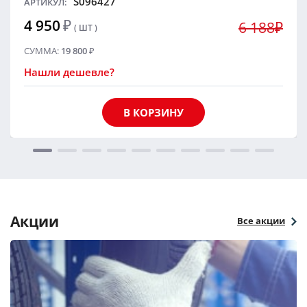
S096427
АРТИКУЛ:
4 950
₽
6 188₽
( ШТ )
СУММА:
19 800
₽
Нашли дешевле?
В КОРЗИНУ
Акции
Все акции