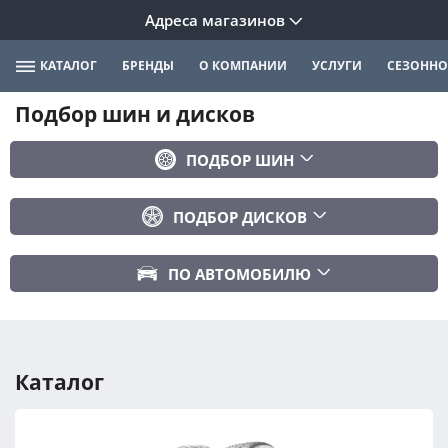
Адреса магазинов
КАТАЛОГ
БРЕНДЫ
О КОМПАНИИ
УСЛУГИ
СЕЗОННО
Подбор шин и дисков
ПОДБОР ШИН
Бренд
ПОДБОР ДИСКОВ
Ширина
Ширина
Профиль
ПО АВТОМОБИЛЮ
Диаметр
Диаметр
Марка авто
Вылет
Сезонность
Модель авто
PCD
Каталог
Год авто
ПОДОБРАТЬ
DIA (ЦО)
Модификация авто
Сбросить