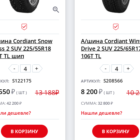
ина Cordiant Snow
А/шина Cordiant Win
ss 2 SUV 225/55R18
Drive 2 SUV 225/65R1
T TL шип
106T TL
-
-
+
+
S122175
S208566
КУЛ:
АРТИКУЛ:
550
₽
8 200
₽
13 188₽
10 
( ШТ )
( ШТ )
МА:
42 200
₽
СУММА:
32 800
₽
ли дешевле?
Нашли дешевле?
В КОРЗИНУ
В КОРЗИНУ