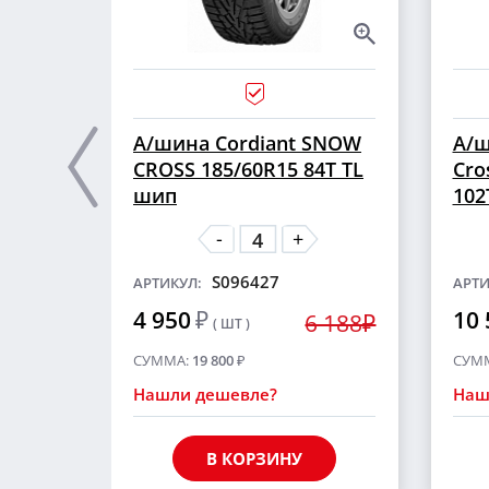
А/шина Cordiant SNOW
А/ш
CROSS 185/60R15 84T TL
Cro
шип
102
-
+
S096427
АРТИКУЛ:
АРТИ
4 950
₽
10 
6 188₽
( ШТ )
СУММА:
19 800
₽
СУМ
Нашли дешевле?
Наш
В КОРЗИНУ