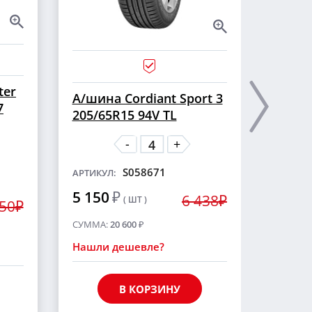
ter
А/ши
А/шина Cordiant Sport 3
7
CROSS
205/65R15 94V TL
шип
-
+
S058671
АРТИКУЛ:
АРТИКУ
5 150
₽
6 438₽
( ШТ )
5 55
250₽
СУММА:
20 600
₽
СУММА
Нашли дешевле?
Нашли
В КОРЗИНУ