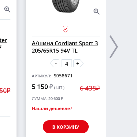
ter
А/ши
А/шина Cordiant Sport 3
7
CROSS
205/65R15 94V TL
шип
-
+
S058671
АРТИКУЛ:
АРТИКУ
5 150
₽
6 438₽
( ШТ )
5 55
250₽
СУММА:
20 600
₽
СУММА
Нашли дешевле?
Нашли
В КОРЗИНУ