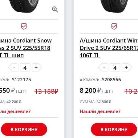
ина Cordiant Snow
А/шина Cordiant Win
ss 2 SUV 225/55R18
Drive 2 SUV 225/65R1
T TL шип
106T TL
-
-
+
+
S122175
S208566
КУЛ:
АРТИКУЛ:
550
₽
8 200
₽
13 188₽
10 
( ШТ )
( ШТ )
МА:
42 200
₽
СУММА:
32 800
₽
ли дешевле?
Нашли дешевле?
В КОРЗИНУ
В КОРЗИНУ