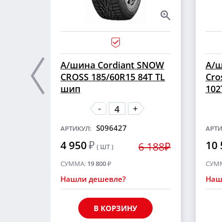
А/шина Cordiant SNOW
А/ш
CROSS 185/60R15 84T TL
Cro
шип
102
-
+
S096427
АРТИКУЛ:
АРТИ
4 950
₽
10 
6 188₽
( ШТ )
СУММА:
19 800
₽
СУМ
Нашли дешевле?
Наш
В КОРЗИНУ