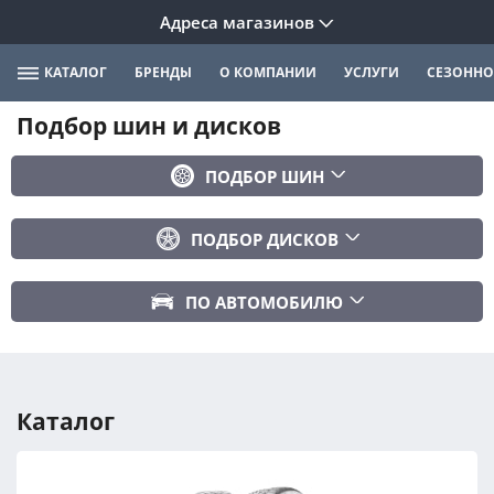
Адреса магазинов
КАТАЛОГ
БРЕНДЫ
О КОМПАНИИ
УСЛУГИ
СЕЗОННО
Подбор шин и дисков
ПОДБОР ШИН
Бренд
ПОДБОР ДИСКОВ
Ширина
Ширина
Профиль
ПО АВТОМОБИЛЮ
Диаметр
Диаметр
Марка авто
Вылет
Сезонность
Модель авто
PCD
Каталог
Год авто
ПОДОБРАТЬ
DIA (ЦО)
Модификация авто
Сбросить