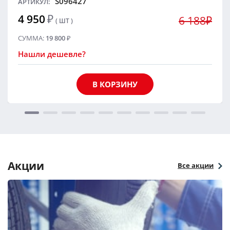
S096427
АРТИКУЛ:
4 950
₽
6 188₽
( ШТ )
СУММА:
19 800
₽
Нашли дешевле?
В КОРЗИНУ
Акции
Все акции