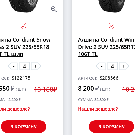
ина Cordiant Snow
А/шина Cordiant Win
ss 2 SUV 225/55R18
Drive 2 SUV 225/65R1
T TL шип
106T TL
-
-
+
+
S122175
S208566
КУЛ:
АРТИКУЛ:
550
₽
8 200
₽
13 188₽
10 
( ШТ )
( ШТ )
МА:
42 200
₽
СУММА:
32 800
₽
ли дешевле?
Нашли дешевле?
В КОРЗИНУ
В КОРЗИНУ