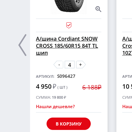
А/шина Cordiant SNOW
А/ш
CROSS 185/60R15 84T TL
Cro
шип
102
-
+
S096427
АРТИКУЛ:
АРТИ
4 950
₽
10 
6 188₽
( ШТ )
СУММА:
19 800
₽
СУМ
Нашли дешевле?
Наш
В КОРЗИНУ