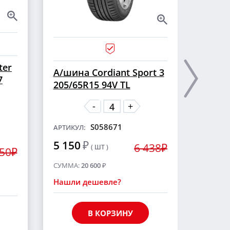
ter
А/ши
А/шина Cordiant Sport 3
7
CROSS
205/65R15 94V TL
шип
-
+
S058671
АРТИКУЛ:
АРТИКУ
5 150
₽
6 438₽
( ШТ )
5 55
250₽
СУММА:
20 600
₽
СУММА
Нашли дешевле?
Нашли
В КОРЗИНУ