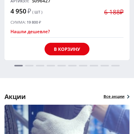
S096427
АРТИКУЛ:
4 950
₽
6 188₽
( ШТ )
СУММА:
19 800
₽
Нашли дешевле?
В КОРЗИНУ
Акции
Все акции