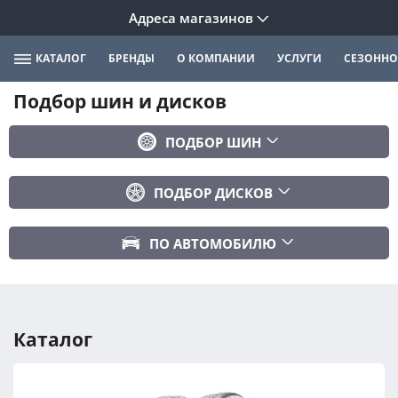
Адреса магазинов
КАТАЛОГ
БРЕНДЫ
О КОМПАНИИ
УСЛУГИ
СЕЗОННО
Подбор шин и дисков
ПОДБОР ШИН
Бренд
ПОДБОР ДИСКОВ
Ширина
Ширина
Профиль
ПО АВТОМОБИЛЮ
Диаметр
Диаметр
Марка авто
Вылет
Сезонность
Модель авто
PCD
Каталог
Год авто
ПОДОБРАТЬ
DIA (ЦО)
Модификация авто
Сбросить