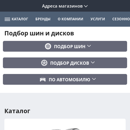
Адреса магазинов
КАТАЛОГ
БРЕНДЫ
О КОМПАНИИ
УСЛУГИ
СЕЗОННО
Подбор шин и дисков
ПОДБОР ШИН
Бренд
ПОДБОР ДИСКОВ
Ширина
Ширина
Профиль
ПО АВТОМОБИЛЮ
Диаметр
Диаметр
Марка авто
Вылет
Сезонность
Модель авто
PCD
Каталог
Год авто
ПОДОБРАТЬ
DIA (ЦО)
Модификация авто
Сбросить