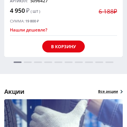
S096427
АРТИКУЛ:
4 950
₽
6 188₽
( ШТ )
СУММА:
19 800
₽
Нашли дешевле?
В КОРЗИНУ
Акции
Все акции