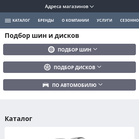
Адреса магазинов
КАТАЛОГ
БРЕНДЫ
О КОМПАНИИ
УСЛУГИ
СЕЗОННО
Подбор шин и дисков
ПОДБОР ШИН
Бренд
ПОДБОР ДИСКОВ
Ширина
Ширина
Профиль
ПО АВТОМОБИЛЮ
Диаметр
Диаметр
Марка авто
Вылет
Сезонность
Модель авто
PCD
Каталог
Год авто
ПОДОБРАТЬ
DIA (ЦО)
Модификация авто
Сбросить