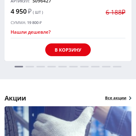
S096427
АРТИКУЛ:
4 950
₽
6 188₽
( ШТ )
СУММА:
19 800
₽
Нашли дешевле?
В КОРЗИНУ
Акции
Все акции