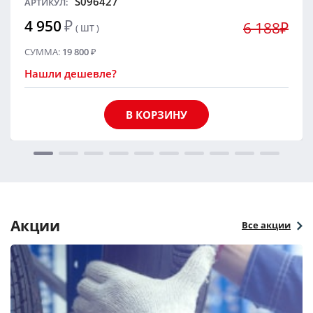
S096427
АРТИКУЛ:
4 950
₽
6 188₽
( ШТ )
СУММА:
19 800
₽
Нашли дешевле?
В КОРЗИНУ
Акции
Все акции