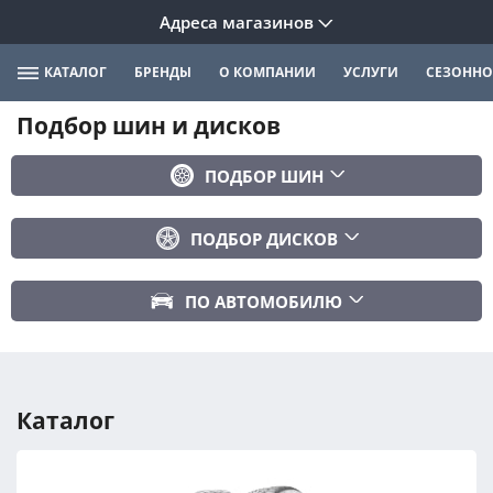
Адреса магазинов
КАТАЛОГ
БРЕНДЫ
О КОМПАНИИ
УСЛУГИ
СЕЗОННО
Подбор шин и дисков
ПОДБОР ШИН
Бренд
ПОДБОР ДИСКОВ
Ширина
Ширина
Профиль
ПО АВТОМОБИЛЮ
Диаметр
Диаметр
Марка авто
Вылет
Сезонность
Модель авто
PCD
Каталог
Год авто
ПОДОБРАТЬ
DIA (ЦО)
Модификация авто
Сбросить