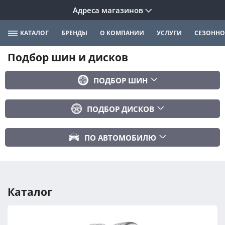
Адреса магазинов
КАТАЛОГ
БРЕНДЫ
О КОМПАНИИ
УСЛУГИ
СЕЗОННО
Подбор шин и дисков
ПОДБОР ШИН
Бренд
ПОДБОР ДИСКОВ
Ширина
Ширина
Профиль
ПО АВТОМОБИЛЮ
Диаметр
Диаметр
Марка авто
Вылет
Сезонность
Модель авто
PCD
Каталог
Год авто
ПОДОБРАТЬ
DIA (ЦО)
Модификация авто
Сбросить