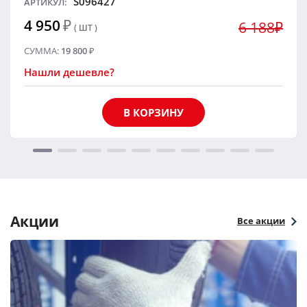
S096427
АРТИКУЛ:
4 950
₽
6 188₽
( ШТ )
СУММА:
19 800
₽
Нашли дешевле?
В КОРЗИНУ
Акции
Все акции