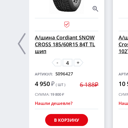
А/шина Cordiant SNOW
А/ш
CROSS 185/60R15 84T TL
Cro
шип
102
-
+
S096427
АРТИКУЛ:
АРТИ
4 950
₽
10 
6 188₽
( ШТ )
СУММА:
19 800
₽
СУМ
Нашли дешевле?
Наш
В КОРЗИНУ