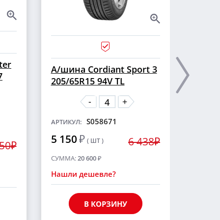
ter
А/ши
А/шина Cordiant Sport 3
7
CROSS
205/65R15 94V TL
шип
-
+
S058671
АРТИКУЛ:
АРТИКУ
5 150
₽
6 438₽
( ШТ )
5 55
250₽
СУММА:
20 600
₽
СУММА
Нашли дешевле?
Нашли
В КОРЗИНУ