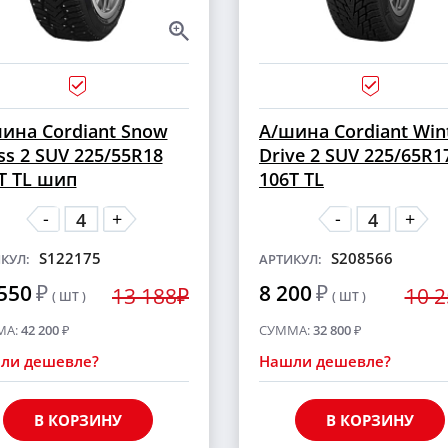
ина Cordiant Snow
А/шина Cordiant Win
ss 2 SUV 225/55R18
Drive 2 SUV 225/65R1
T TL шип
106T TL
-
-
+
+
S122175
S208566
КУЛ:
АРТИКУЛ:
550
₽
8 200
₽
13 188₽
10 
( ШТ )
( ШТ )
МА:
42 200
₽
СУММА:
32 800
₽
ли дешевле?
Нашли дешевле?
В КОРЗИНУ
В КОРЗИНУ