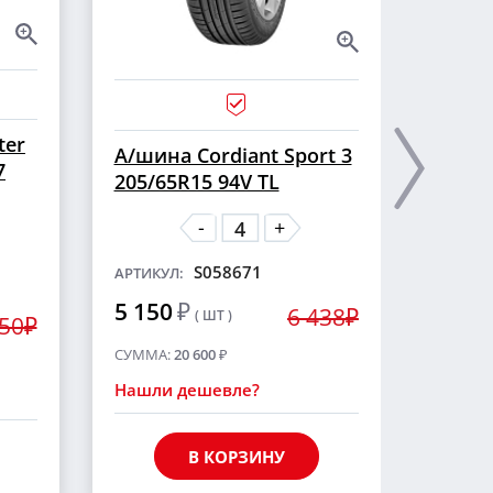
ter
А/ши
А/шина Cordiant Sport 3
7
CROSS
205/65R15 94V TL
шип
-
+
S058671
АРТИКУЛ:
АРТИКУ
5 150
₽
6 438₽
( ШТ )
5 55
250₽
СУММА:
20 600
₽
СУММА
Нашли дешевле?
Нашли
В КОРЗИНУ