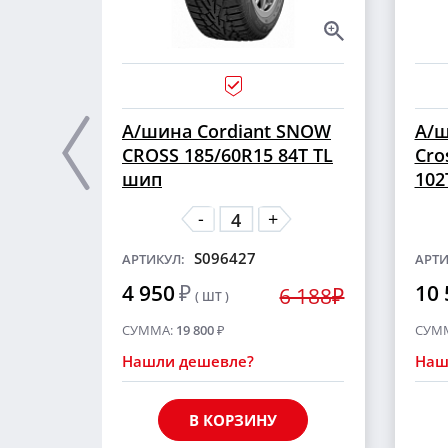
А/шина Cordiant SNOW
А/ш
CROSS 185/60R15 84T TL
Cro
шип
102
-
+
S096427
АРТИКУЛ:
АРТИ
4 950
₽
10 
6 188₽
( ШТ )
СУММА:
19 800
₽
СУМ
Нашли дешевле?
Наш
В КОРЗИНУ