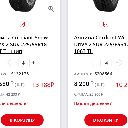
ина Cordiant Snow
А/шина Cordiant Win
ss 2 SUV 225/55R18
Drive 2 SUV 225/65R1
T TL шип
106T TL
-
-
+
+
S122175
S208566
КУЛ:
АРТИКУЛ:
550
₽
8 200
₽
13 188₽
10 
( ШТ )
( ШТ )
МА:
42 200
₽
СУММА:
32 800
₽
ли дешевле?
Нашли дешевле?
В КОРЗИНУ
В КОРЗИНУ