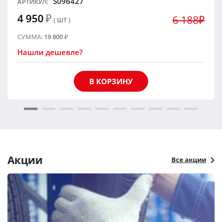
S096427
АРТИКУЛ:
4 950
₽
6 188₽
( ШТ )
СУММА:
19 800
₽
Нашли дешевле?
В КОРЗИНУ
Акции
Все акции