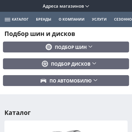
Адреса магазинов
КАТАЛОГ
БРЕНДЫ
О КОМПАНИИ
УСЛУГИ
СЕЗОННО
Подбор шин и дисков
ПОДБОР ШИН
Бренд
ПОДБОР ДИСКОВ
Ширина
Ширина
Профиль
ПО АВТОМОБИЛЮ
Диаметр
Диаметр
Марка авто
Вылет
Сезонность
Модель авто
PCD
Каталог
Год авто
ПОДОБРАТЬ
DIA (ЦО)
Модификация авто
Сбросить