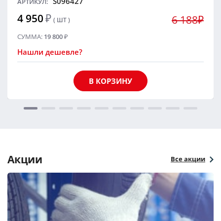
S096427
АРТИКУЛ:
4 950
₽
6 188₽
( ШТ )
СУММА:
19 800
₽
Нашли дешевле?
В КОРЗИНУ
Акции
Все акции