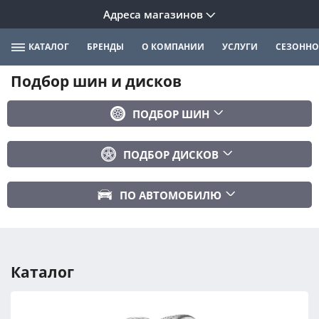
Адреса магазинов
КАТАЛОГ
БРЕНДЫ
О КОМПАНИИ
УСЛУГИ
СЕЗОННО
Подбор шин и дисков
ПОДБОР ШИН
Бренд
ПОДБОР ДИСКОВ
Ширина
Ширина
Профиль
ПО АВТОМОБИЛЮ
Диаметр
Диаметр
Марка авто
Вылет
Сезонность
Модель авто
PCD
Каталог
Год авто
ПОДОБРАТЬ
DIA (ЦО)
Модификация авто
Сбросить