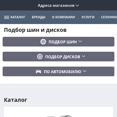
Адреса магазинов
КАТАЛОГ
БРЕНДЫ
О КОМПАНИИ
УСЛУГИ
СЕЗОННО
Подбор шин и дисков
ПОДБОР ШИН
Бренд
ПОДБОР ДИСКОВ
Ширина
Ширина
Профиль
ПО АВТОМОБИЛЮ
Диаметр
Диаметр
Марка авто
Вылет
Сезонность
Модель авто
PCD
Каталог
Год авто
ПОДОБРАТЬ
DIA (ЦО)
Модификация авто
Сбросить