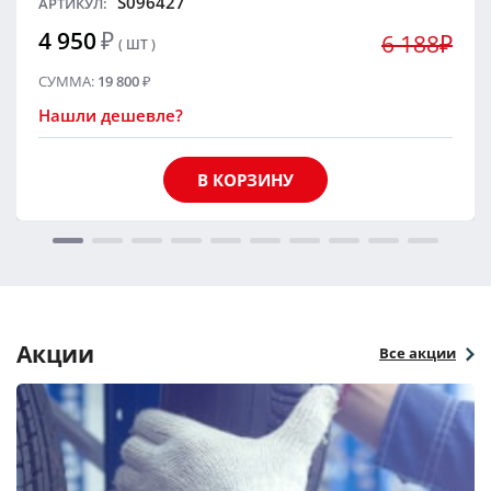
S096427
АРТИКУЛ:
4 950
₽
6 188₽
( ШТ )
СУММА:
19 800
₽
Нашли дешевле?
В КОРЗИНУ
Акции
Все акции