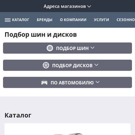
Адреса магазинов
КАТАЛОГ
БРЕНДЫ
О КОМПАНИИ
УСЛУГИ
СЕЗОННО
Подбор шин и дисков
ПОДБОР ШИН
Бренд
ПОДБОР ДИСКОВ
Ширина
Ширина
Профиль
ПО АВТОМОБИЛЮ
Диаметр
Диаметр
Марка авто
Вылет
Сезонность
Модель авто
PCD
Каталог
Год авто
ПОДОБРАТЬ
DIA (ЦО)
Модификация авто
Сбросить