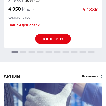
S096427
АРТИКУЛ:
4 950
₽
6 188₽
( ШТ )
СУММА:
19 800
₽
Нашли дешевле?
В КОРЗИНУ
Акции
Все акции