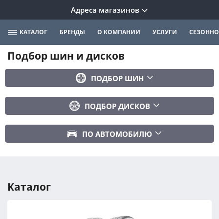
Адреса магазинов
КАТАЛОГ
БРЕНДЫ
О КОМПАНИИ
УСЛУГИ
СЕЗОННО
Подбор шин и дисков
ПОДБОР ШИН
Бренд
ПОДБОР ДИСКОВ
Ширина
Ширина
Профиль
ПО АВТОМОБИЛЮ
Диаметр
Диаметр
Марка авто
Вылет
Сезонность
Модель авто
PCD
Каталог
Год авто
ПОДОБРАТЬ
DIA (ЦО)
Модификация авто
Сбросить