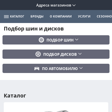
Адреса магазинов
КАТАЛОГ
БРЕНДЫ
О КОМПАНИИ
УСЛУГИ
СЕЗОННО
Подбор шин и дисков
ПОДБОР ШИН
Бренд
ПОДБОР ДИСКОВ
Ширина
Ширина
Профиль
ПО АВТОМОБИЛЮ
Диаметр
Диаметр
Марка авто
Вылет
Сезонность
Модель авто
PCD
Каталог
Год авто
ПОДОБРАТЬ
DIA (ЦО)
Модификация авто
Сбросить