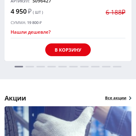
S096427
АРТИКУЛ:
4 950
₽
6 188₽
( ШТ )
СУММА:
19 800
₽
Нашли дешевле?
В КОРЗИНУ
Акции
Все акции